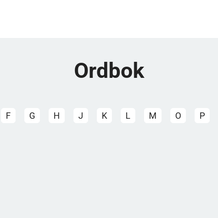
Ordbok
F
G
H
J
K
L
M
O
P