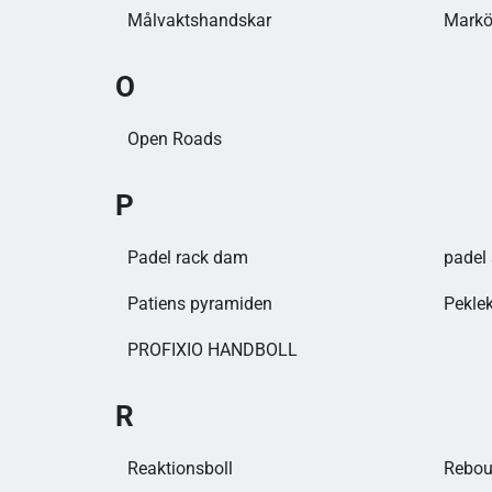
Målvaktshandskar​
Markö
O
Open Roads
P
Padel rack dam
padel 
Patiens pyramiden
Peklek
PROFIXIO HANDBOLL
R
Reaktionsboll
Reboun