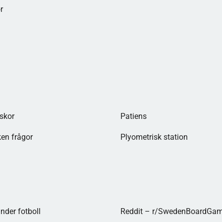
r
skor
Patiens
en frågor
Plyometrisk station
der fotboll​
Reddit – r/SwedenBoardGa