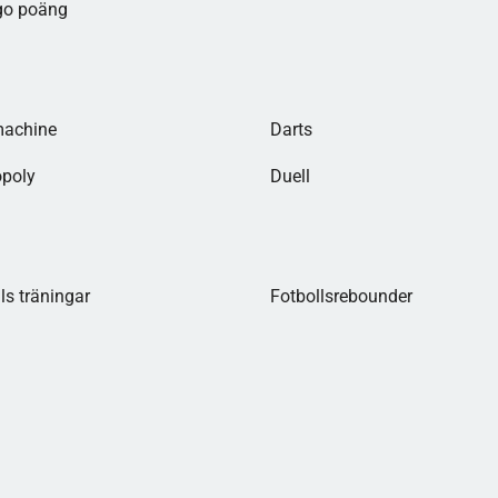
go poäng
machine
Darts
opoly
Duell
ls träningar
Fotbollsrebounder