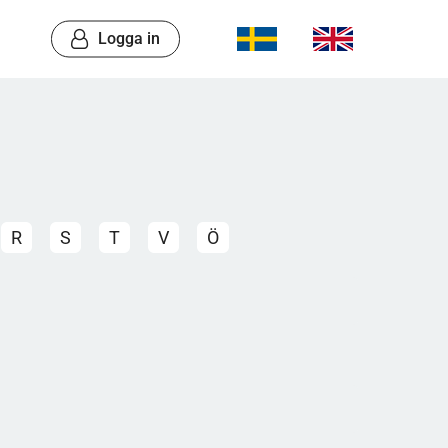
Logga in
R
S
T
V
Ö