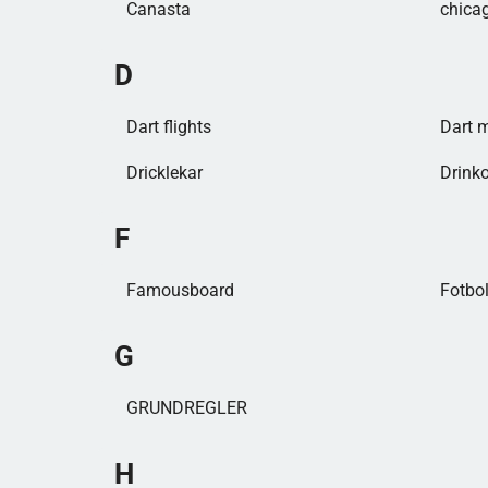
Canasta
chica
D
Dart flights
Dart 
Dricklekar
Drink
F
Famousboard
Fotbol
G
GRUNDREGLER
H