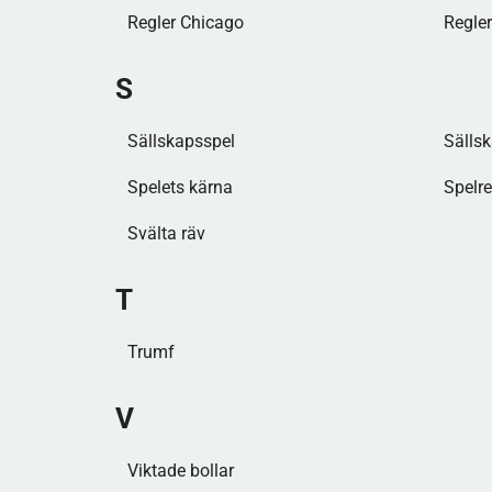
Regler Chicago
Regle
S
Sällskapsspel
Sälls
Spelets kärna
Spelr
Svälta räv
T
Trumf
V
Viktade bollar