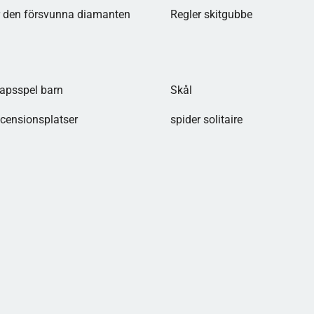
r den försvunna diamanten
Regler skitgubbe​
kapsspel barn
Skål
ecensionsplatser
spider solitaire