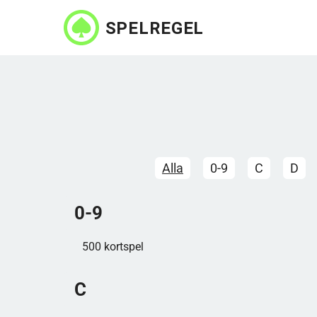
Hoppa
till
huvudinnehåll
Alla
0-9
C
D
0-9
500 kortspel
C