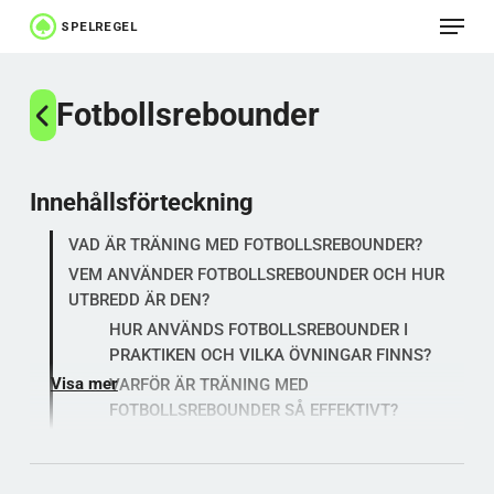
Meny
Hoppa
till
Stäng
huvudinnehåll
Fotbollsrebounder
menyn
Innehållsförteckning
VAD ÄR TRÄNING MED FOTBOLLSREBOUNDER?
VEM ANVÄNDER FOTBOLLSREBOUNDER OCH HUR
UTBREDD ÄR DEN?
HUR ANVÄNDS FOTBOLLSREBOUNDER I
PRAKTIKEN OCH VILKA ÖVNINGAR FINNS?
Visa mer
VARFÖR ÄR TRÄNING MED
FOTBOLLSREBOUNDER SÅ EFFEKTIVT?
HISTORISK UTVECKLING OCH MODERN
INNOVATION