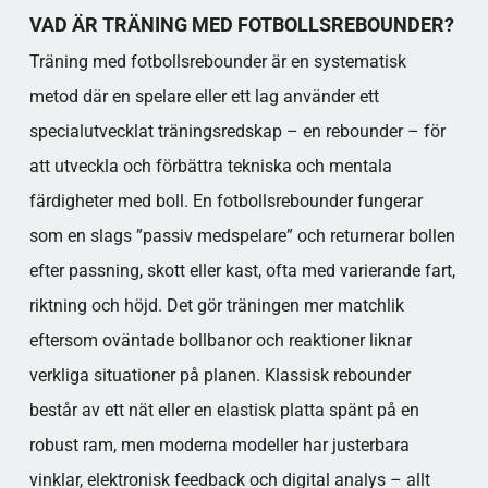
TRÄNING MED FOTBOLLSREBOUNDER:
VAD ÄR TRÄNING MED FOTBOLLSREBOUNDER?
FÖRDELAR, METODER OCH INSIKTER
EN FRAMTIDSSÄKRAD OCH
Träning med fotbollsrebounder är en systematisk
VÄRDESKAPANDE RESURS
metod där en spelare eller ett lag använder ett
Populära kategorier
specialutvecklat träningsredskap – en rebounder – för
att utveckla och förbättra tekniska och mentala
färdigheter med boll. En fotbollsrebounder fungerar
som en slags ”passiv medspelare” och returnerar bollen
efter passning, skott eller kast, ofta med varierande fart,
riktning och höjd. Det gör träningen mer matchlik
eftersom oväntade bollbanor och reaktioner liknar
verkliga situationer på planen. Klassisk rebounder
består av ett nät eller en elastisk platta spänt på en
robust ram, men moderna modeller har justerbara
vinklar, elektronisk feedback och digital analys – allt