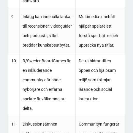
samvaro.
9
Inlägg kan innehålla länkar
Multimedia-innehåll
till recensioner, videoguider
hjälper spelare att
och podcasts, vilket
förstå spel bättre och
breddar kunskapsutbytet.
upptäcka nya titlar.
10
R/SwedenBoardGames är
Detta bidrar till en
en inkluderande
öppen och hjälpsam
community där både
miljö som främjar
nybörjare och erfarna
lärande och social
spelare är välkomna att
interaktion.
delta.
11
Diskussionsämnen
Communityn fungerar