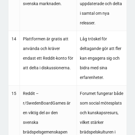
svenska marknaden.
uppdaterade och delta
i samtal om nya
releaser.
14
Plattformen är gratis att
Låg tröskel för
använda och kräver
deltagande gör att fler
endast ett Reddit-konto för
kan engagera sig och
att delta i diskussionerna.
bidra med sina
erfarenheter.
15
Reddit –
Forumet fungerar både
r/SwedenBoardGames är
som social mötesplats
en viktig del av den
och kunskapsresurs,
svenska
vilket stärker
brädspelsgemenskapen
brädspelskulturen i