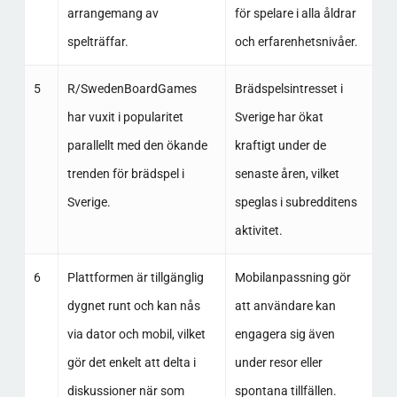
arrangemang av
för spelare i alla åldrar
spelträffar.
och erfarenhetsnivåer.
5
R/SwedenBoardGames
Brädspelsintresset i
har vuxit i popularitet
Sverige har ökat
parallellt med den ökande
kraftigt under de
trenden för brädspel i
senaste åren, vilket
Sverige.
speglas i subredditens
aktivitet.
6
Plattformen är tillgänglig
Mobilanpassning gör
dygnet runt och kan nås
att användare kan
via dator och mobil, vilket
engagera sig även
gör det enkelt att delta i
under resor eller
diskussioner när som
spontana tillfällen.