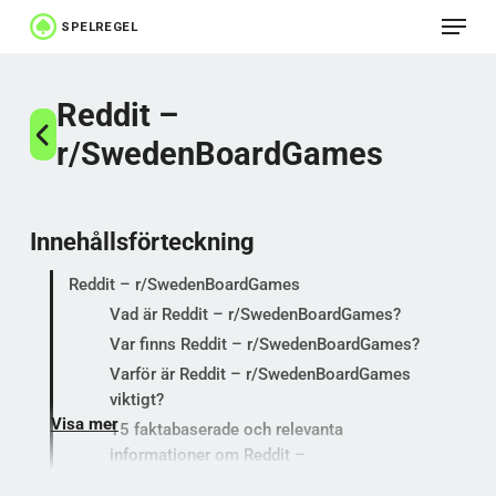
Meny
Hoppa
till
Stäng
huvudinnehåll
Reddit –
menyn
r/SwedenBoardGames
Innehållsförteckning
Reddit – r/SwedenBoardGames
Vad är Reddit – r/SwedenBoardGames?
Var finns Reddit – r/SwedenBoardGames?
Varför är Reddit – r/SwedenBoardGames
viktigt?
Visa mer
15 faktabaserade och relevanta
informationer om Reddit –
r/SwedenBoardGames