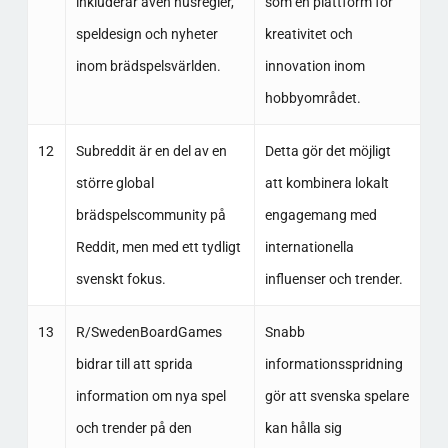
inkluderar även husregler,
som en plattform för
speldesign och nyheter
kreativitet och
inom brädspelsvärlden.
innovation inom
hobbyområdet.
12
Subreddit är en del av en
Detta gör det möjligt
större global
att kombinera lokalt
brädspelscommunity på
engagemang med
Reddit, men med ett tydligt
internationella
svenskt fokus.
influenser och trender.
13
R/SwedenBoardGames
Snabb
bidrar till att sprida
informationsspridning
information om nya spel
gör att svenska spelare
och trender på den
kan hålla sig