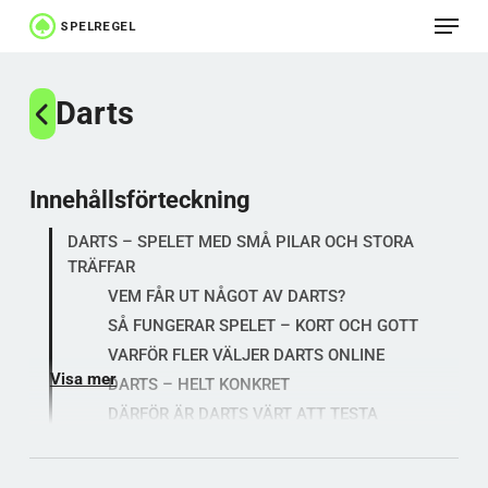
Meny
Hoppa
till
Stäng
huvudinnehåll
Darts
menyn
Innehållsförteckning
DARTS – SPELET MED SMÅ PILAR OCH STORA
TRÄFFAR
VEM FÅR UT NÅGOT AV DARTS?
SÅ FUNGERAR SPELET – KORT OCH GOTT
VARFÖR FLER VÄLJER DARTS ONLINE
Visa mer
DARTS – HELT KONKRET
DÄRFÖR ÄR DARTS VÄRT ATT TESTA
Populära kategorier