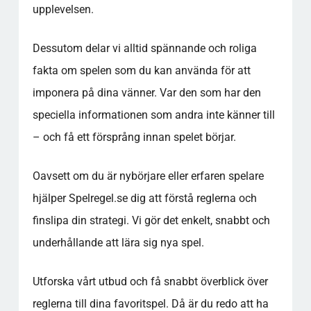
upplevelsen.
Dessutom delar vi alltid spännande och roliga
fakta om spelen som du kan använda för att
imponera på dina vänner. Var den som har den
speciella informationen som andra inte känner till
– och få ett försprång innan spelet börjar.
Oavsett om du är nybörjare eller erfaren spelare
hjälper Spelregel.se dig att förstå reglerna och
finslipa din strategi. Vi gör det enkelt, snabbt och
underhållande att lära sig nya spel.
Utforska vårt utbud och få snabbt överblick över
reglerna till dina favoritspel. Då är du redo att ha