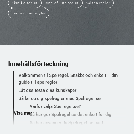
Skip bo regler
Ring of Fire regler
Kalaha regler​
Finns i sjön regler
Innehållsförteckning
Velkommen til Spelregel. Snabbt och enkelt – din
guide till spelregler
Låt oss testa dina kunskaper
Så lär du dig spelregler med Spelregel.se
Varför välja Spelregel.se?
Visa mer
Så här gör Spelregel.se det enkelt för dig
Så här använder du Spelregel.se bäst
Varför är det viktigt att ha en bra spelguide?