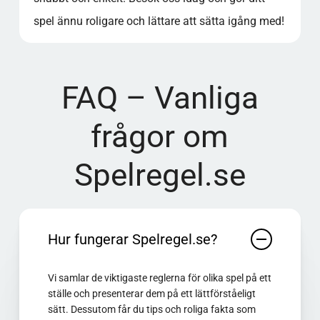
spel ännu roligare och lättare att sätta igång med!
FAQ – Vanliga
frågor om
Spelregel.se
Hur fungerar Spelregel.se?
Vi samlar de viktigaste reglerna för olika spel på ett
ställe och presenterar dem på ett lättförståeligt
sätt. Dessutom får du tips och roliga fakta som