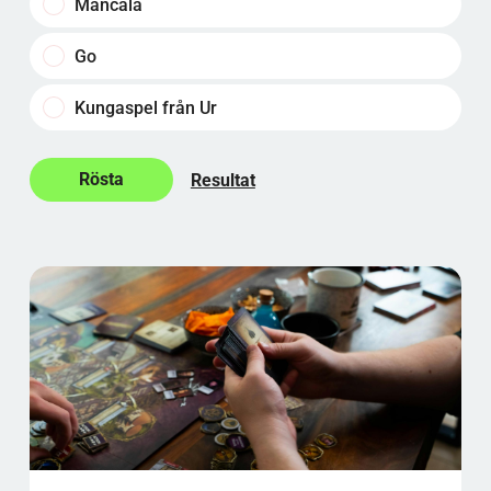
Mancala
Go
Kungaspel från Ur
Resultat