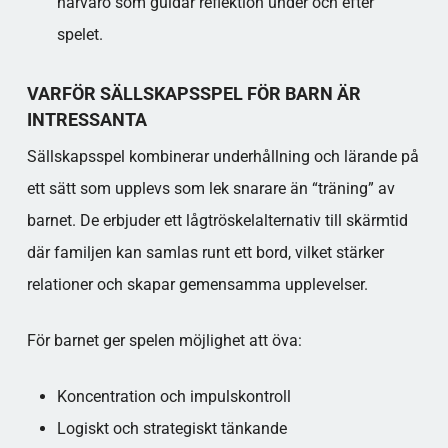
närvaro som guidar reflektion under och efter
spelet.​
VARFÖR SÄLLSKAPSSPEL FÖR BARN ÄR
INTRESSANTA
Sällskapsspel kombinerar underhållning och lärande på
ett sätt som upplevs som lek snarare än “träning” av
barnet. De erbjuder ett lågtröskelalternativ till skärmtid
där familjen kan samlas runt ett bord, vilket stärker
relationer och skapar gemensamma upplevelser.​
För barnet ger spelen möjlighet att öva:
Koncentration och impulskontroll
Logiskt och strategiskt tänkande