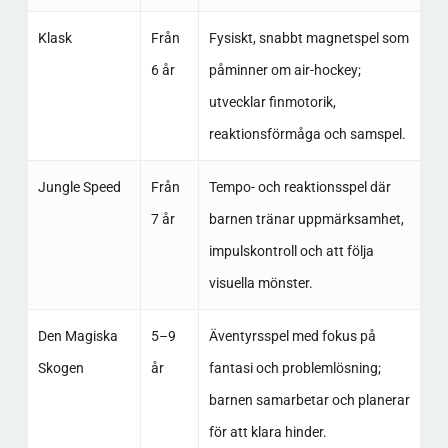
Klask
Från
Fysiskt, snabbt magnetspel som
6 år
påminner om air-hockey;
utvecklar finmotorik,
reaktionsförmåga och samspel.​
Jungle Speed
Från
Tempo- och reaktionsspel där
7 år
barnen tränar uppmärksamhet,
impulskontroll och att följa
visuella mönster.​
Den Magiska
5–9
Äventyrsspel med fokus på
Skogen
år
fantasi och problemlösning;
barnen samarbetar och planerar
för att klara hinder.​