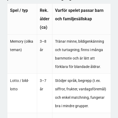
Spel / typ
Rek.
Varför spelet passar barn
ålder
och familjesällskap
(ca)
Memory (olika
3–8
Tränar minne, bildigenkänning
teman)
år
och turtagning; finns i många
barnmotiv och är lätt att
förklara för blandade åldrar.​
Lotto / bild-
3–7
Stödjer språk, begrepp (t.ex.
lotto
år
siffror, frukter, vardagsföremål)
och enkel matchning, fungerar
bra i mindre grupper.​