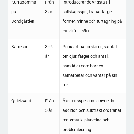
Kurragömma
Från
Introducerar de yngsta till
på
3 år
sällskapsspel, tränar färger,
Bondgården
former, minne och turtagning på
ett lekfullt sätt.​
Båtresan
3–6
Populärt på förskolor; samtal
år
om djur, färger och antal,
samtidigt som barnen
samarbetar och väntar på sin
tur.​
Quicksand
Från
Äventyrsspel som smyger in
5 år
addition och subtraktion; tränar
matematik, planering och
problemlösning.​