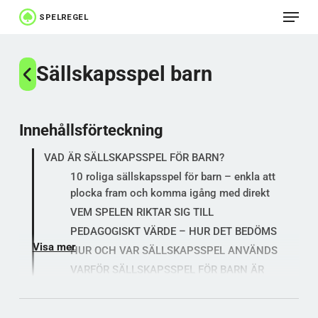
Meny
Hoppa
till
Stäng
huvudinnehåll
Sällskapsspel barn
menyn
Innehållsförteckning
VAD ÄR SÄLLSKAPSSPEL FÖR BARN?
10 roliga sällskapsspel för barn – enkla att
plocka fram och komma igång med direkt
VEM SPELEN RIKTAR SIG TILL
PEDAGOGISKT VÄRDE – HUR DET BEDÖMS
Visa mer
HUR OCH VAR SÄLLSKAPSSPEL ANVÄNDS
VARFÖR SÄLLSKAPSSPEL FÖR BARN ÄR
INTRESSANTA
SÄLLSKAPSSPEL FÖR BARN I PRAKTIKEN