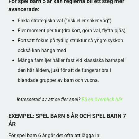
För spel barn 5 år kan reglerna bli ett steg mer
avancerade:
Enkla strategiska val (“risk eller säker väg”)
Fler moment per tur (dra kort, göra val, flytta pjäs)
Fortsatt fokus på tydlig struktur så yngre syskon
också kan hänga med​
Många familjer håller fast vid klassiska barnspel i
den här åldern, just för att de fungerar bra i
blandade grupper av barn och vuxna.​
Intresserad av att se fler spel?
Få en överblick här
EXEMPEL: SPEL BARN 6 ÅR OCH SPEL BARN 7
ÅR
För spel barn 6 år går det ofta att lägga in: