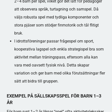
2–4 barn per spel, vilket gör det lätt för pedagoger
att observera språk, turtagning och samspel. Då
väljs robusta spel med tydliga komponenter och
stora pjäser som stödjer finmotorik och tål flitigt
bruk.​
I idrottsföreningar passar frågespel om sport,
kooperativa lagspel och enkla strategispel bra som
aktivitet mellan träningspass, eftersom alla kan
vara med oavsett fysisk nivå. Detta skapar
variation och ger barn med olika förutsättningar fler
sätt att bidra till gruppen.​
EXEMPEL PÅ SÄLLSKAPSSPEL FÖR BARN 1–3
ÅR
För barn runt 1–2 år liknar “spel” ofta aktivitetsleksaker