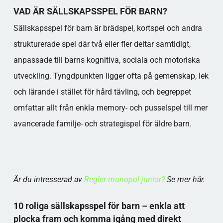
Vuxna kan göra spelet tillgängligt genom att:
VAD ÄR SÄLLSKAPSSPEL FÖR BARN?
EXEMPEL PÅ SÄLLSKAPSSPEL FÖR BARN
Sällskapsspel för barn är brädspel, kortspel och andra
1–3 ÅR
EXEMPEL: SPEL BARN 4 ÅR OCH SPEL BARN
strukturerade spel där två eller fler deltar samtidigt,
5 ÅR
anpassade till barns kognitiva, sociala och motoriska
För spel barn 5 år kan reglerna bli ett steg
utveckling. Tyngdpunkten ligger ofta på gemenskap, lek
mer avancerade:
och lärande i stället för hård tävling, och begreppet
EXEMPEL: SPEL BARN 6 ÅR OCH SPEL BARN
7 ÅR
omfattar allt från enkla memory- och pusselspel till mer
EXEMPEL: SPEL BARN 8 ÅR, 9 ÅR OCH 10
avancerade familje- och strategispel för äldre barn.​
ÅR
Populära kategorier
Är du intresserad av
Regler monopol junior?
Se mer här.
10 roliga sällskapsspel för barn – enkla att
plocka fram och komma igång med direkt