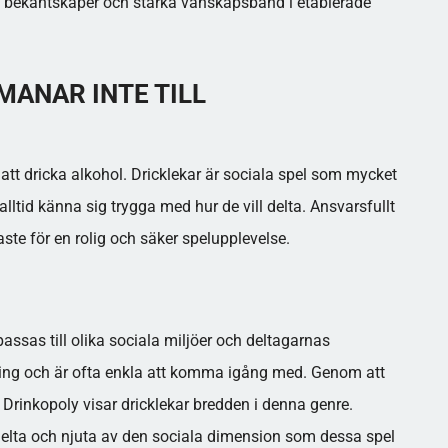
nya bekantskaper och stärka vänskapsband i etablerade
MANAR INTE TILL
l att dricka alkohol. Dricklekar är sociala spel som mycket
alltid känna sig trygga med hur de vill delta. Ansvarsfullt
aste för en rolig och säker spelupplevelse.
ssas till olika sociala miljöer och deltagarnas
ing och är ofta enkla att komma igång med. Genom att
Drinkopoly visar dricklekar bredden i denna genre.
n delta och njuta av den sociala dimension som dessa spel