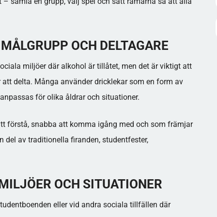
et – samla en grupp, välj spel och sätt ramarna så att alla
– MÅLGRUPP OCH DELTAGARE
ala miljöer där alkohol är tillåtet, men det är viktigt att
r att delta. Många använder dricklekar som en form av
 anpassas för olika åldrar och situationer.
a att förstå, snabba att komma igång med och som främjar
del av traditionella firanden, studentfester,
 MILJÖER OCH SITUATIONER
 studentboenden eller vid andra sociala tillfällen där