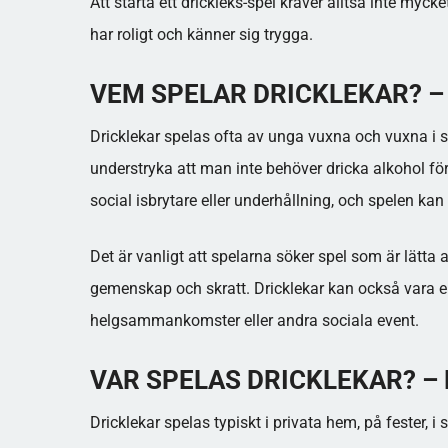
Att starta ett drickleks-spel kräver alltså inte myck
har roligt och känner sig trygga.
VEM SPELAR DRICKLEKAR? 
Dricklekar spelas ofta av unga vuxna och vuxna i soci
understryka att man inte behöver dricka alkohol fö
social isbrytare eller underhållning, och spelen kan
Det är vanligt att spelarna söker spel som är lätt
gemenskap och skratt. Dricklekar kan också vara en 
helgsammankomster eller andra sociala event.
VAR SPELAS DRICKLEKAR? –
Dricklekar spelas typiskt i privata hem, på fester, i