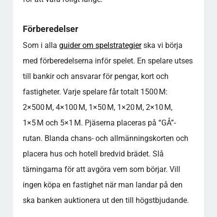
Förberedelser
Som i alla
guider om spelstrategier
ska vi börja
med förberedelserna inför spelet. En spelare utses
till bankir och ansvarar för pengar, kort och
fastigheter. Varje spelare får totalt 1500 M:
2×500 M, 4×100 M, 1×50 M, 1×20 M, 2×10 M,
1×5 M och 5×1 M. Pjäserna placeras på “GÅ”-
rutan. Blanda chans- och allmänningskorten och
placera hus och hotell bredvid brädet. Slå
tärningarna för att avgöra vem som börjar. Vill
ingen köpa en fastighet när man landar på den
ska banken auktionera ut den till högstbjudande.