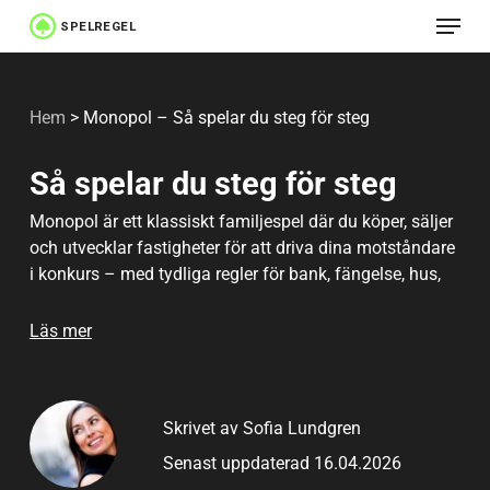
Meny
Hoppa
till
Stäng
huvudinnehåll
menyn
Hem
>
Monopol – Så spelar du steg för steg
Så spelar du steg för steg
Monopol är ett klassiskt familjespel där du köper, säljer
och utvecklar fastigheter för att driva dina motståndare
i konkurs – med tydliga regler för bank, fängelse, hus,
hotell och smarta affärer som avgör vem som blir rikast
på brädet.
Läs mer
Skrivet av Sofia Lundgren
Senast uppdaterad 16.04.2026