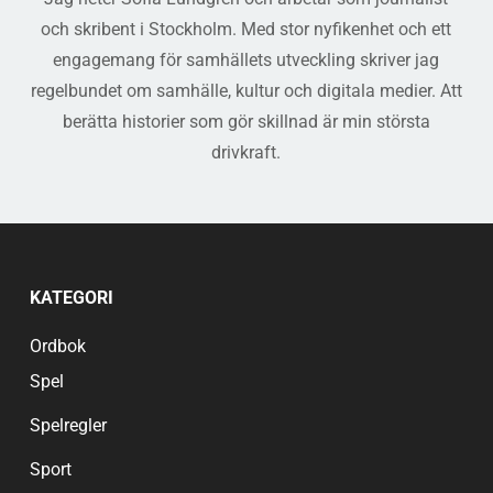
och skribent i Stockholm. Med stor nyfikenhet och ett
engagemang för samhällets utveckling skriver jag
regelbundet om samhälle, kultur och digitala medier. Att
berätta historier som gör skillnad är min största
drivkraft.
KATEGORI
Ordbok
Spel
Spelregler
Sport