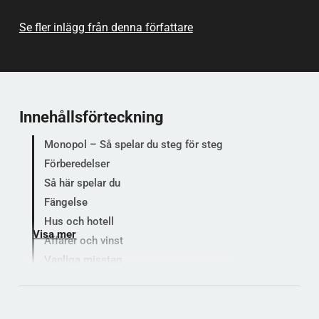
Se fler inlägg från denna författare
Innehållsförteckning
Monopol – Så spelar du steg för steg
Förberedelser
Så här spelar du
Fängelse
Hus och hotell
Visa mer
Affärer och vinst
Vanliga misstag
Låt oss testa din paratkunskap
Populära kategorier