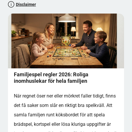
Disclaimer
Snacks och fika
Håll det positivt
Roliga inomhuslekar när spelen är slut
Låt oss testa din paratkunskap
Populära kategorier
Familjespel regler 2026: Roliga
inomhuslekar för hela familjen
När regnet öser ner eller mörkret faller tidigt, finns
det få saker som slår en riktigt bra spelkväll. Att
samla familjen runt köksbordet för att spela
brädspel, kortspel eller lösa kluriga uppgifter är