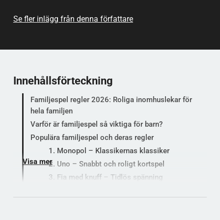
Se fler inlägg från denna författare
Innehållsförteckning
Familjespel regler 2026: Roliga inomhuslekar för
hela familjen
Varför är familjespel så viktiga för barn?
Populära familjespel och deras regler
1. Monopol – Klassikernas klassiker
Visa mer
2. Uno – Snabbt och roligt kortspel
3. Fia med knuff – Tidlös spänning
Så skapar du den perfekta spelkvällen
Välj rätt spel för rätt tillfälle
Tydliga regler från start