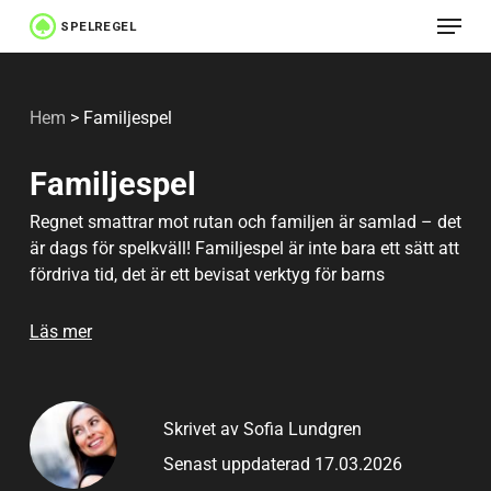
Meny
Hoppa
till
Stäng
huvudinnehåll
menyn
Hem
>
Familjespel
Familjespel
Regnet smattrar mot rutan och familjen är samlad – det
är dags för spelkväll! Familjespel är inte bara ett sätt att
fördriva tid, det är ett bevisat verktyg för barns
utveckling av logik, språk och social förmåga. Men
vilket spel passar bäst, och vilka regler gäller? Oavsett
Läs mer
om ni föredrar klassiker som Monopol och Fia med
knuff, snabba kortspel som Uno eller kluriga gåtor för
barn, hittar du allt du behöver här. Välkommen till din
Skrivet av Sofia Lundgren
kompletta guide till familjespel regler 2026!
Senast uppdaterad 17.03.2026