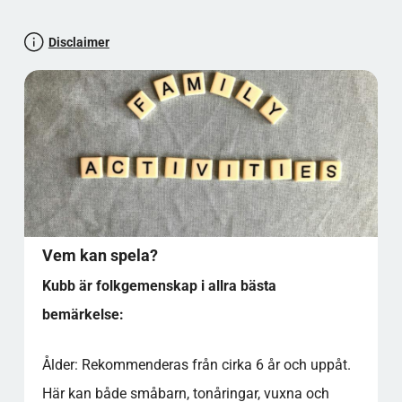
Best practice och goda råd
Disclaimer
Snabba svar på vanliga frågor
Recension & betyg av spelet
Motivering:
Källor
Kubb (Wikipedia)
Låt oss testa din paratkunskap
FUN FACTS OCH DEN KLARA HISTORIEN
FUN FACTS
DEN KLARA HISTORIEN
Vem kan spela?
CITAT FRÅN EXPERTER OCH SPELARE
Kubb är folkgemenskap i allra bästa
FAKTA OCH SIFFROR
bemärkelse:
KÄLLOR
FAQ: Regler för kubb – 11 vanliga frågor med
långa, utförliga svar
Ålder: Rekommenderas från cirka 6 år och uppåt.
Vilka är de absolut grundläggande reglerna
Här kan både småbarn, tonåringar, vuxna och