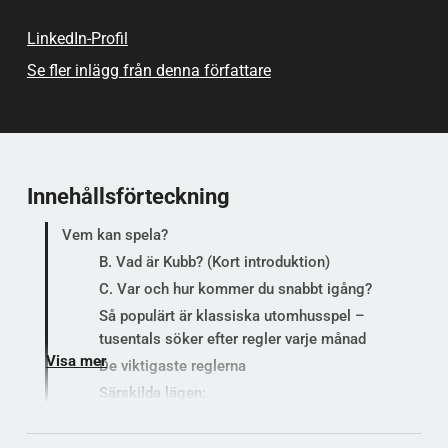
fallgropar och kan stolt kalla dig Kubb-sheriff.
LinkedIn-Profil
Källhänvisningar finns längst ner på sidan.
Se fler inlägg från denna författare
Innehållsförteckning
Vem kan spela?
B. Vad är Kubb? (Kort introduktion)
C. Var och hur kommer du snabbt igång?
Så populärt är klassiska utomhusspel –
tusentals söker efter regler varje månad
Visa mer
De viktigaste reglerna
Särskilda lägen:
Utrustning för Kubb
Snabbt tips för att komma igång