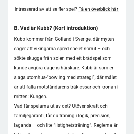
Hur blir det egentligen med ”lutande kubb”
och knepiga situationer där klossar hamnar
Intresserad av att se fler spel?
Få en överblick här
på varandra?
Finns det några officiella regler om
B. Vad är Kubb? (Kort introduktion)
osportsligt beteende, domslut eller vad man
får göra under spelets gång?
Kubb kommer från Gotland i Sverige, där myten
Hur avgör man ett oavgjort läge eller vad
säger att vikingarna spred spelet norrut – och
händer om spelet drar ut på tiden?
sökte skugga från solen med ett brädspel som
Populära kategorier
kunde avgöra dagens härskare. Kubb är som en
slags utomhus-“bowling med strategi”, där målet
är att fälla motståndarens träklossar och kronan i
mitten: Kungen.
Vad får spelarna ut av det? Utöver skratt och
familjegaranti, får du träning i logik, precision,
laganda – och lite ”listighetsträning”. Reglerna är