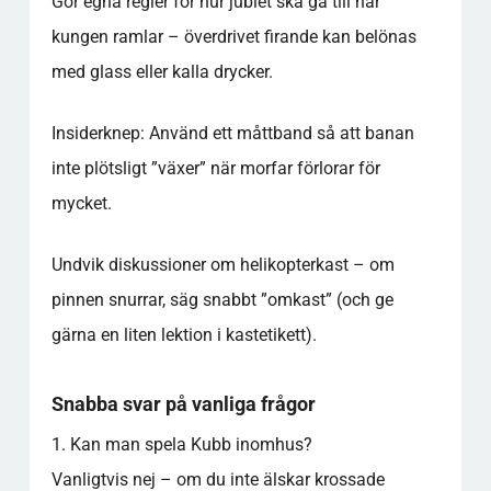
Gör egna regler för hur jublet ska gå till när
kungen ramlar – överdrivet firande kan belönas
med glass eller kalla drycker.
Insiderknep: Använd ett måttband så att banan
inte plötsligt ”växer” när morfar förlorar för
mycket.
Undvik diskussioner om helikopterkast – om
pinnen snurrar, säg snabbt ”omkast” (och ge
gärna en liten lektion i kastetikett).
Snabba svar på vanliga frågor
1. Kan man spela Kubb inomhus?
Vanligtvis nej – om du inte älskar krossade