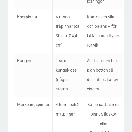
lösningar
Kastpinnar
6 runda
Kontrollera vikt
träpinnar (ca
och balans – för
30 cm, Ø4,4
lätta pinnar flyger
cm)
för vilt
Kungen
1 stor
Se till att den har
kungakloss
plan botten så
(något
den inte vältar av
större)
vinden
Markeringspinnar
4 hörn- och 2
Kan ersättas med
mittpinnar
pinnar, flaskor
eller