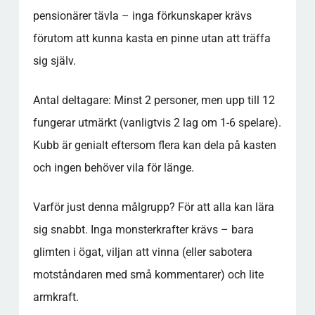
för att spela kubb – och vad måste ALLA
pensionärer tävla – inga förkunskaper krävs
känna till?
förutom att kunna kasta en pinne utan att träffa
Hur stora ska planen och utrustningen vara
för att det ska bli "riktig" kubb?
sig själv.
Hur avgör man vilket lag som börjar
matchen?
Antal deltagare: Minst 2 personer, men upp till 12
Måste man vara exakt sex spelare per lag –
fungerar utmärkt (vanligtvis 2 lag om 1-6 spelare).
och får man dela upp kasten eller byta
spelare?
Kubb är genialt eftersom flera kan dela på kasten
Hur går det till när fältkubbar kastas? Var får
och ingen behöver vila för länge.
de landa, och vad händer om de hamnar
utanför?
Varför just denna målgrupp? För att alla kan lära
Vad händer om jag råkar välta kungen innan
jag får – eller om en kubb fälls av misstag?
sig snabbt. Inga monsterkrafter krävs – bara
Vilka kast är tillåtna – får man kasta ”hur
glimten i ögat, viljan att vinna (eller sabotera
man vill” eller finns det regler för teknik?
motståndaren med små kommentarer) och lite
Vad är en klassisk missuppfattning som ofta
armkraft.
orsakar diskussion bland spelare?