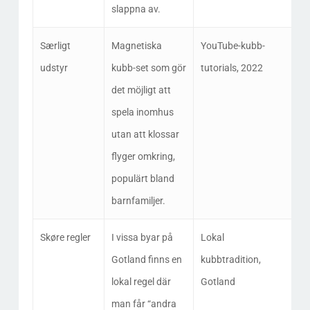
slappna av.
Særligt
Magnetiska
YouTube-kubb-
udstyr
kubb-set som gör
tutorials, 2022
det möjligt att
spela inomhus
utan att klossar
flyger omkring,
populärt bland
barnfamiljer.
Skøre regler
I vissa byar på
Lokal
Gotland finns en
kubbtradition,
lokal regel där
Gotland
man får “andra