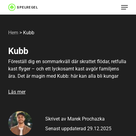
Meny
Hoppa
till
Stäng
huvudinnehåll
menyn
Hem
>
Kubb
Kubb
Föreställ dig en sommarkväll där skrattet flödar, retfulla
kast flyger – och ett lyckosamt kast avgör familjens
ära. Det är magin med Kubb: här kan alla bli kungar
(eller förlorare) på under två minuter! Du får inte bara ett
spel utan ett ritual som får barnen att lägga ifrån sig
Läs mer
mobilen, vuxna att visa upp tävlingsinstinkten och
mormor att skrika högre än tonåringen. I den här
artikeln avslöjar vi exakt hur du behärskar Kubb – från
Skrivet av Marek Prochazka
regler till insider-tips, misstag du slipper och skratt som
bara finns i just det här spelet. Med vår guide kommer
Senast uppdaterad 29.12.2025
du snabbt igång med Kubb, undviker klassiska