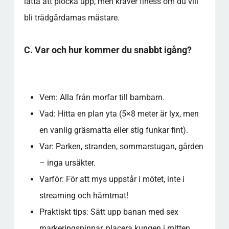
lätta att plocka upp, men kräver finess om du vill
bli trädgårdarnas mästare.
C. Var och hur kommer du snabbt igång?
Vem: Alla från morfar till barnbarn.
Vad: Hitta en plan yta (5×8 meter är lyx, men
en vanlig gräsmatta eller stig funkar fint).
Var: Parken, stranden, sommarstugan, gården
– inga ursäkter.
Varför: För att mys uppstår i mötet, inte i
streaming och hämtmat!
Praktiskt tips: Sätt upp banan med sex
markeringspinnar, placera kungen i mitten