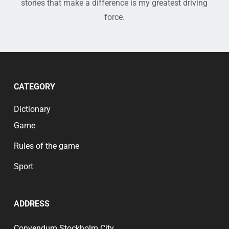
stories that make a difference is my greatest driving
force.
CATEGORY
Dictionary
Game
Rules of the game
Sport
ADDRESS
Convendum Stockholm City