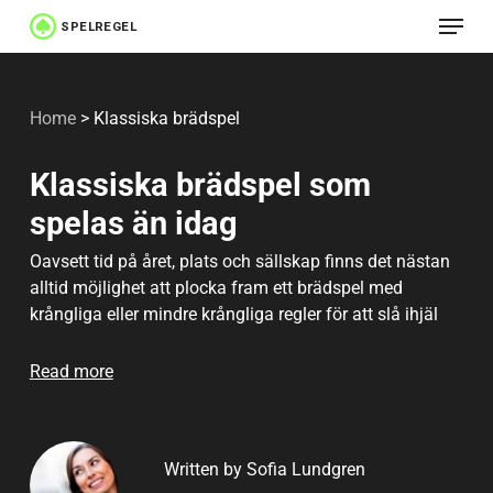
Menu
Skip
to
Close
main
Menu
Home
>
Klassiska brädspel
content
Klassiska brädspel som
spelas än idag
Oavsett tid på året, plats och sällskap finns det nästan
alltid möjlighet att plocka fram ett brädspel med
krångliga eller mindre krångliga regler för att slå ihjäl
tid. Brädspel av olika slag har funnits i tusentals år, och
det finns ett par spel som har funnits med under väldigt
Read more
lång tid men som fortfarande har ett högt
underhållningsvärde.
Written by Sofia Lundgren